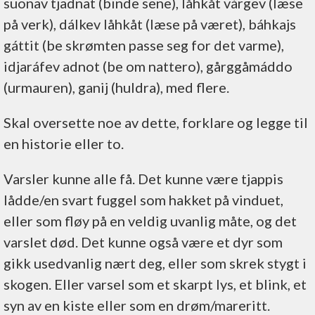
suonav tjadnat (binde sene), låhkåt várgev (læse
på verk), dálkev låhkåt (læse på været), báhkajs
gáttit (be skrømten passe seg for det varme),
idjaráfev adnot (be om nattero), gårggåmáddo
(urmauren), ganij (huldra), med flere.
Skal oversette noe av dette, forklare og legge til
en historie eller to.
Varsler kunne alle få. Det kunne være tjappis
lådde/en svart fuggel som hakket på vinduet,
eller som fløy på en veldig uvanlig måte, og det
varslet død. Det kunne også være et dyr som
gikk usedvanlig nært deg, eller som skrek stygt i
skogen. Eller varsel som et skarpt lys, et blink, et
syn av en kiste eller som en drøm/mareritt.