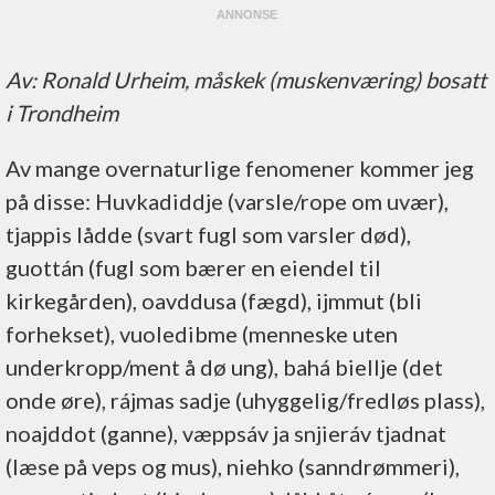
Av: Ronald Urheim, måskek (muskenværing) bosatt
i Trondheim
Av mange overnaturlige fenomener kommer jeg
på disse: Huvkadiddje (varsle/rope om uvær),
tjappis lådde (svart fugl som varsler død),
guottán (fugl som bærer en eiendel til
kirkegården), oavddusa (fægd), ijmmut (bli
forhekset), vuoledibme (menneske uten
underkropp/ment å dø ung), bahá biellje (det
onde øre), rájmas sadje (uhyggelig/fredløs plass),
noajddot (ganne), væppsáv ja snjieráv tjadnat
(læse på veps og mus), niehko (sanndrømmeri),