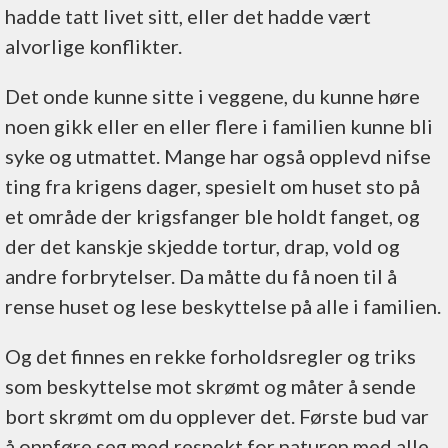
hadde tatt livet sitt, eller det hadde vært
alvorlige konflikter.
Det onde kunne sitte i veggene, du kunne høre
noen gikk eller en eller flere i familien kunne bli
syke og utmattet. Mange har også opplevd nifse
ting fra krigens dager, spesielt om huset sto på
et område der krigsfanger ble holdt fanget, og
der det kanskje skjedde tortur, drap, vold og
andre forbrytelser. Da måtte du få noen til å
rense huset og lese beskyttelse på alle i familien.
Og det finnes en rekke forholdsregler og triks
som beskyttelse mot skrømt og måter å sende
bort skrømt om du opplever det. Første bud var
å oppføre seg med respekt for naturen med alle