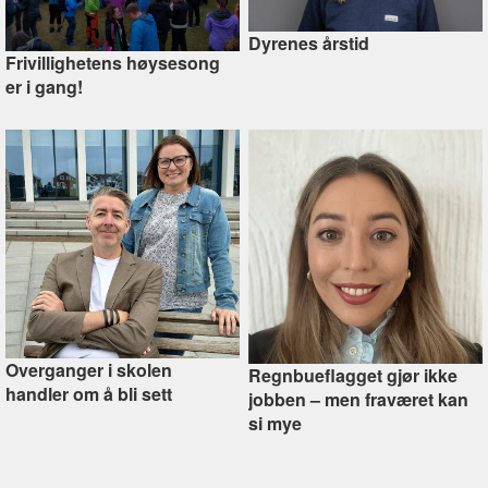
Dyrenes årstid
Frivillighetens høysesong
er i gang!
Overganger i skolen
Regnbueflagget gjør ikke
handler om å bli sett
jobben –⁠ men fraværet kan
si mye