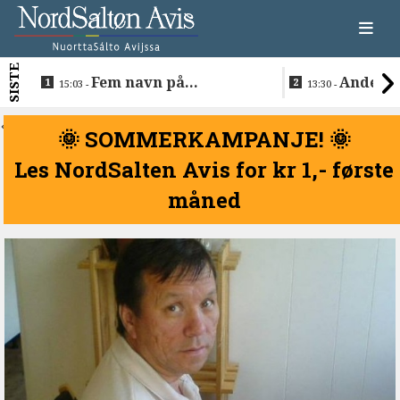
SISTE
Fem navn på
Anders 
15:03 -
13:30 -
søkerlisten til toppjobben
teknologise
i Sametinget
Lakså
<
🌞 SOMMERKAMPANJE! 🌞
Les NordSalten Avis for kr 1,- første
måned