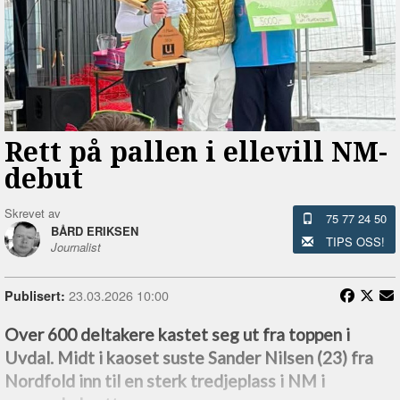
Rett på pallen i ellevill NM-
debut
Skrevet av
75 77 24 50
BÅRD ERIKSEN
TIPS OSS!
Journalist
23.03.2026 10:00
Publisert:
Over 600 deltakere kastet seg ut fra toppen i
Uvdal. Midt i kaoset suste Sander Nilsen (23) fra
Nordfold inn til en sterk tredjeplass i NM i