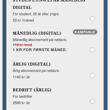
STUDENT/UNG 25 ÅR MÅNEDLIG
DIGITAL
For student, 25 år eller yngre
55 kr /måned
KAMPANJE
MÅNEDLIG (DIGITAL)
Månedlig abonnement på nettavis
119 kr /mnd
1 KR FOR FØRSTE MÅNED.
ÅRLIG (DIGITAL)
Årlig abonnement på nettavis
1140 kr /år
BEDRIFT (ÅRLIG)
For bedrifter
2590 kr /år