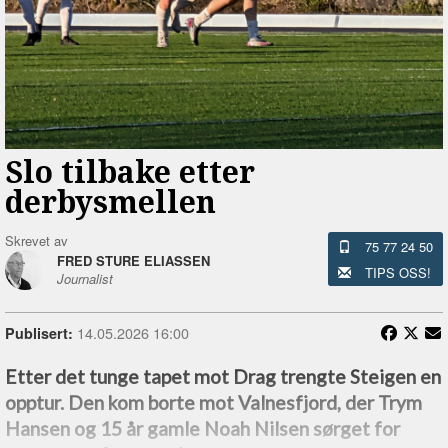
Slo tilbake etter
derbysmellen
Skrevet av
75 77 24 50
FRED STURE ELIASSEN
TIPS OSS!
Journalist
14.05.2026 16:00
Publisert:
Etter det tunge tapet mot Drag trengte Steigen en
opptur. Den kom borte mot Valnesfjord, der Trym
Hansen og 15 år gamle Noah Nilsen sørget for