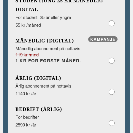
STUDENT/UNG 25 ÅR MÅNEDLIG
DIGITAL
For student, 25 år eller yngre
55 kr /måned
KAMPANJE
MÅNEDLIG (DIGITAL)
Månedlig abonnement på nettavis
119 kr /mnd
1 KR FOR FØRSTE MÅNED.
ÅRLIG (DIGITAL)
Årlig abonnement på nettavis
1140 kr /år
BEDRIFT (ÅRLIG)
For bedrifter
2590 kr /år