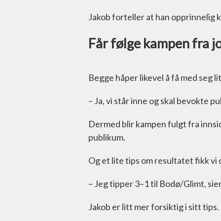
Jakob forteller at han opprinnelig
Får følge kampen fra j
Begge håper likevel å få med seg li
– Ja, vi står inne og skal bevokte p
Dermed blir kampen fulgt fra innsi
publikum.
Og et lite tips om resultatet fikk vi
– Jeg tipper 3–1 til Bodø/Glimt, si
Jakob er litt mer forsiktig i sitt tips.