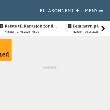
BLI ABONNENT
MENY
Reiste til Karasjok for å
Fem navn på søker
vie Ellen og Johan Anders
til toppjobben i
Nyheter - 07.08.2026 - 08:30
Nyheter - 06.08.2026 - 15:03
Sametinget
åned