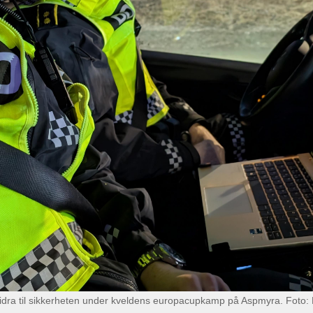
å bidra til sikkerheten under kveldens europacupkamp på Aspmyra. Foto: