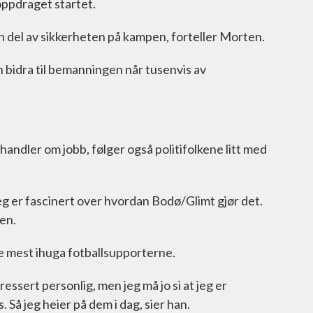
oppdraget startet.
 en del av sikkerheten på kampen, forteller Morten.
 bidra til bemanningen når tusenvis av
andler om jobb, følger også politifolkene litt med
eg er fascinert over hvordan Bodø/Glimt gjør det.
en.
de mest ihuga fotballsupporterne.
eressert personlig, men jeg må jo si at jeg er
Så jeg heier på dem i dag, sier han.