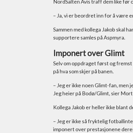
NordSalten Avis traff dem like før 
– Ja, vi er beordret inn for å være
Sammen med kollega Jakob skal han
supportere samles på Aspmyra.
Imponert over Glimt
Selv om oppdraget først og fremst h
på hva som skjer på banen.
– Jeg er ikke noen Glimt-fan, men j
Jeg heier på Bodø/Glimt, sier Mort
Kollega Jakob er heller ikke blant 
– Jeg er ikke så fryktelig fotballint
imponert over prestasjonene deres. 