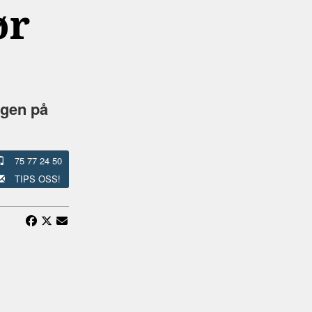
ør
igen på
75 77 24 50
TIPS OSS!