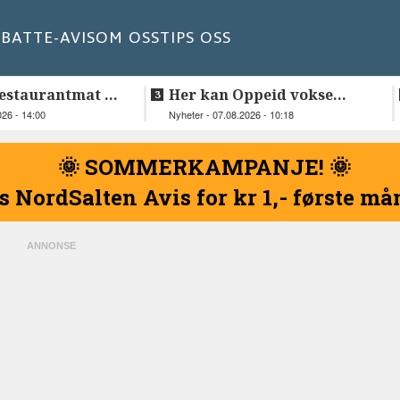
BATT
E-AVIS
OM OSS
TIPS OSS
estaurantmat til
Her kan Oppeid vokse
videre
026 - 14:00
Nyheter - 07.08.2026 - 10:18
🌞 SOMMERKAMPANJE! 🌞
s NordSalten Avis for kr 1,- første m