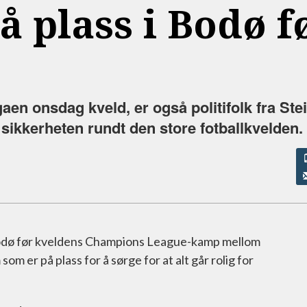
på plass i Bodø f
aen onsdag kveld, er også politifolk fra Ste
l sikkerheten rundt den store fotballkvelden.
Bodø før kveldens Champions League-kamp mellom
m er på plass for å sørge for at alt går rolig for