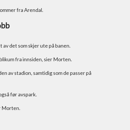
 kommer fra Arendal.
obb
tt av det som skjer ute på banen.
ublikum fra innsiden, sier Morten.
den av stadion, samtidig som de passer på
 også før avspark.
er Morten.