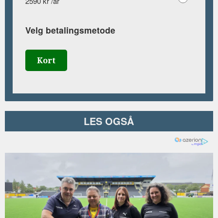
2590 kr /år
Velg betalingsmetode
Kort
LES OGSÅ