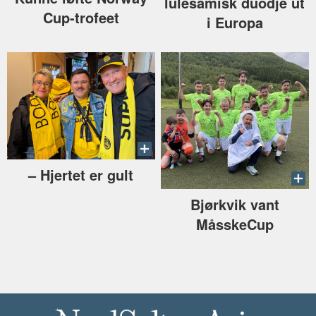
lulesamisk duodje ut
Cup-trofeet
i Europa
–⁠ Hjertet er gult
Bjørkvik vant
MåsskeCup