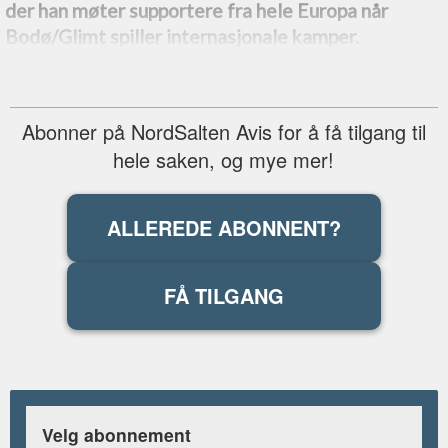
der han møter supportere fra hele Europa når
Bodø/Glimt spiller internasjonale kamper.
Abonner på NordSalten Avis for å få tilgang til
hele saken, og mye mer!
ALLEREDE ABONNENT?
FÅ TILGANG
Velg abonnement