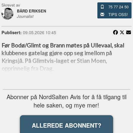
Skrevet av
75 77 24 50
BÅRD ERIKSEN
TIPS OSS!
Journalist
09.05.2026 10:45
Publisert:
Før Bodø/Glimt og Brann møtes på Ullevaal, skal
klubbenes gatelag gjøre opp seg imellom på
Kringsjå. På Glimtvis-laget er Stian Moen,
opprinnelig fra Drag.
Abonner på NordSalten Avis for å få tilgang til
hele saken, og mye mer!
ALLEREDE ABONNENT?