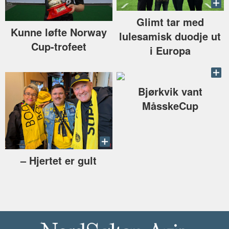
Glimt tar med
Kunne løfte Norway
lulesamisk duodje ut
Cup-trofeet
i Europa
Bjørkvik vant
MåsskeCup
–⁠ Hjertet er gult