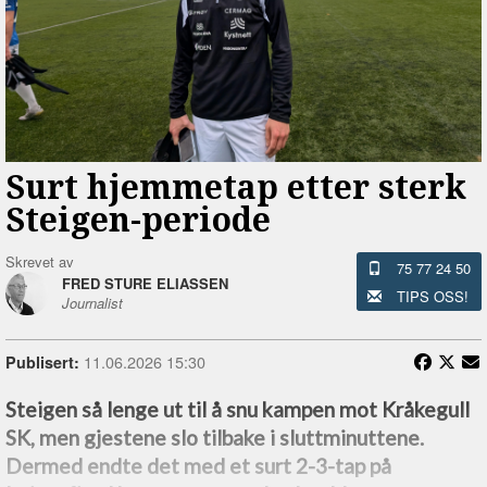
Surt hjemmetap etter sterk
Steigen-periode
Skrevet av
75 77 24 50
FRED STURE ELIASSEN
TIPS OSS!
Journalist
11.06.2026 15:30
Publisert:
Steigen så lenge ut til å snu kampen mot Kråkegull
SK, men gjestene slo tilbake i sluttminuttene.
Dermed endte det med et surt 2-3-tap på