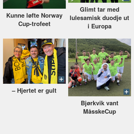
Glimt tar med
Kunne løfte Norway
lulesamisk duodje ut
Cup-trofeet
i Europa
–⁠ Hjertet er gult
Bjørkvik vant
MåsskeCup