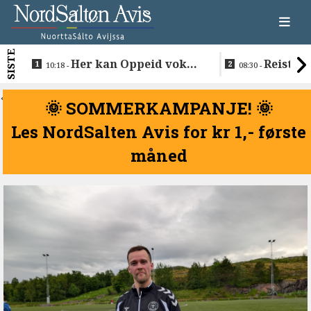
SISTE
Her kan Oppeid vokse
Reiste t
10:18 -
08:30 -
videre
å vie Ellen 
Anders
<
🌞 SOMMERKAMPANJE! 🌞
Les NordSalten Avis for kr 1,- første
måned