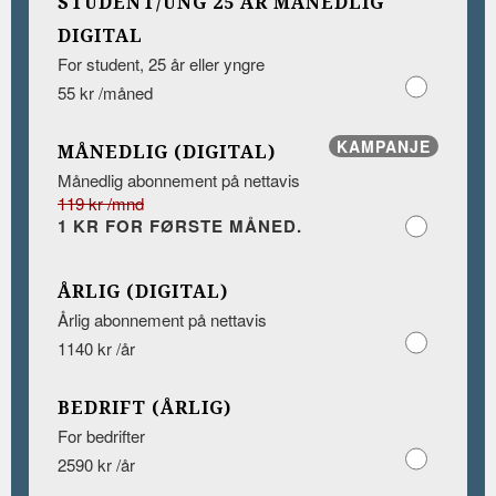
STUDENT/UNG 25 ÅR MÅNEDLIG
DIGITAL
For student, 25 år eller yngre
55 kr /måned
KAMPANJE
MÅNEDLIG (DIGITAL)
Månedlig abonnement på nettavis
119 kr /mnd
1 KR FOR FØRSTE MÅNED.
ÅRLIG (DIGITAL)
Årlig abonnement på nettavis
1140 kr /år
BEDRIFT (ÅRLIG)
For bedrifter
2590 kr /år