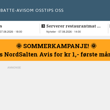
BATT
E-AVIS
OM OSS
TIPS OSS
s
Serverer restaurantmat til
beboerne
07.08.2026 - 18:00
Nyheter - 07.08.2026 - 14:00
🌞 SOMMERKAMPANJE! 🌞
s NordSalten Avis for kr 1,- første m