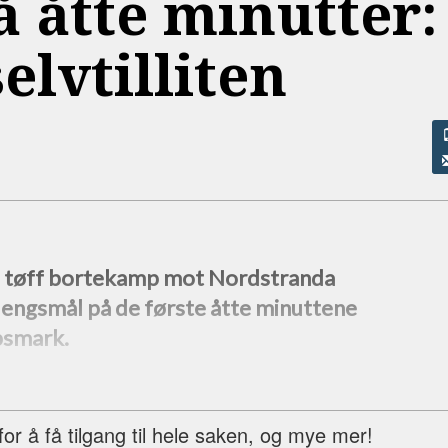
å åtte minutter:
selvtilliten
en tøff bortekamp mot Nordstranda
lengsmål på de første åtte minuttene
psmark.
r å få tilgang til hele saken, og mye mer!