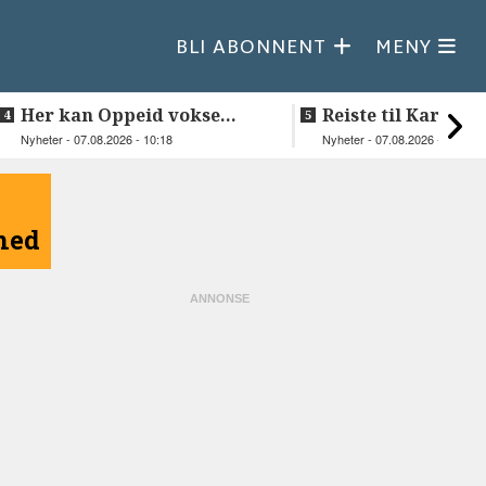
BLI ABONNENT
MENY
Her kan Oppeid vokse
Reiste til Karasjok
videre
vie Ellen og Joha
Nyheter - 07.08.2026 - 10:18
Nyheter - 07.08.2026 - 08:30
åned