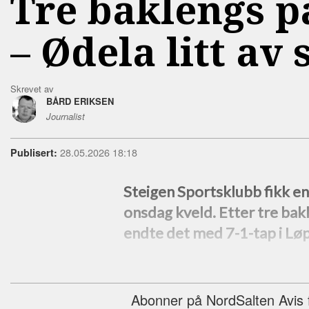
Tre baklengs p
–⁠ Ødela litt av 
Skrevet av
BÅRD ERIKSEN
Journalist
28.05.2026 18:18
Publisert:
Steigen Sportsklubb fikk 
onsdag kveld. Etter tre bak
endte det med 7-1-tap i Lø
Abonner på NordSalten Avis fo