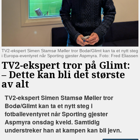
TV2-ekspert Simen Stamsø Møller tror Bodø/Glimt kan ta et nytt steg
i Europa-eventyret når Sporting gjester Aspmyra. Foto: Fred Eliassen
TV2-ekspert tror på Glimt:
–⁠ Dette kan bli det største
av alt
TV2-ekspert Simen Stamsø Møller tror
Bodø/Glimt kan ta et nytt steg i
fotballeventyret når Sporting gjester
Aspmyra onsdag kveld. Samtidig
understreker han at kampen kan bli jevn.