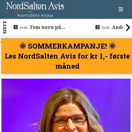
SISTE
Fem navn på
Anders 
15:03 -
13:30 -
søkerlisten til toppjobben
teknologise
i Sametinget
Lakså
<
🌞 SOMMERKAMPANJE! 🌞
Les NordSalten Avis for kr 1,- første
måned