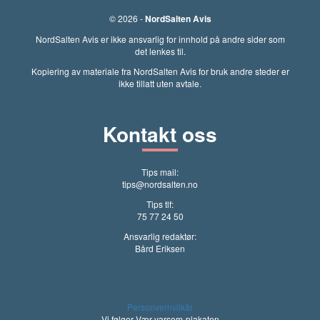
© 2026 -
NordSalten Avis
NordSalten Avis er ikke ansvarlig for innhold på andre sider som
det lenkes til.
Kopiering av materiale fra NordSalten Avis for bruk andre steder er
ikke tillatt uten avtale.
Kontakt oss
Tips mail:
tips@nordsalten.no
Tips tlf:
75 77 24 50
Ansvarlig redaktør:
Bård Eriksen
Personvernvilkår
Vi følger Vær varsom-plakaten