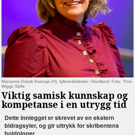
Marianne Dobak Kvensjø (H), fylkesrådsleder i Nordland. Foto: Thor-
Wiggo Skille
Viktig samisk kunnskap og
kompetanse i en utrygg tid
Dette innlegget er skrevet av en ekstern
bidragsyter, og gir uttrykk for skribentens
holdninger