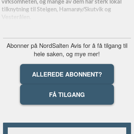
virksomheten, og mange av dem har sterk lokal
tilknytning til Steigen, Hamarøy/Skutvik og
Vesterålen.
Abonner på NordSalten Avis for å få tilgang til
hele saken, og mye mer!
ALLEREDE ABONNENT?
FÅ TILGANG