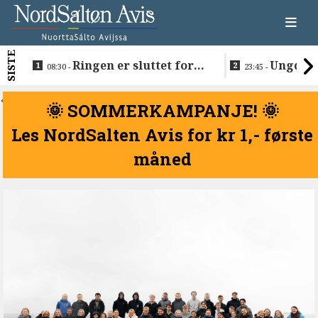
SISTE
Ringen er sluttet for
Ungdom 
08:30 -
23:45 -
Normund og Karen Marie
da avdød tr
hyllet
<
🌞 SOMMERKAMPANJE! 🌞
Les NordSalten Avis for kr 1,- første
måned