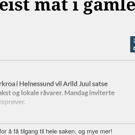
eist mat i gaml
rkroa i Helnessund vil Arild Juul satse
akst og lokale råvarer. Mandag inviterte
ksprøver.
r å få tilgang til hele saken, og mye mer!