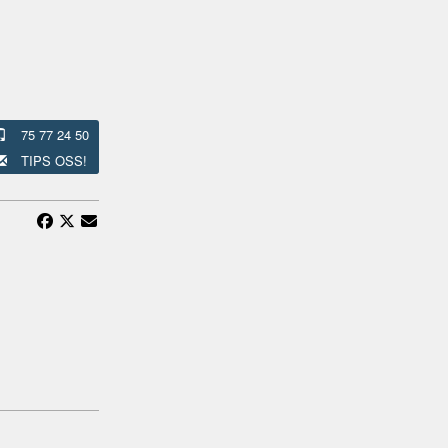
e
75 77 24 50
TIPS OSS!