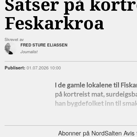
Satser på kortr
Feskarkroa
Skrevet av
FRED STURE ELIASSEN
Journalist
01.07.2026 10:00
Publisert:
I de gamle lokalene til Fiska
på kortreist mat, surdeigsb
han bygdefolket inn til sma
Abonner på NordSalten Avis fo