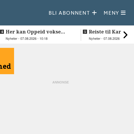
BLI ABONNENT
MENY
Her kan Oppeid vokse
Reiste til Karasjok
videre
vie Ellen og Joha
Nyheter - 07.08.2026 - 10:18
Nyheter - 07.08.2026 - 08:30
åned