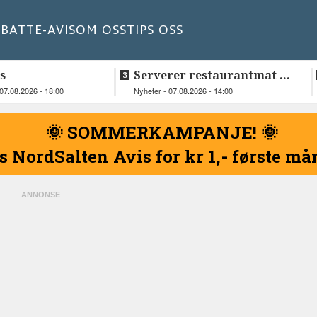
BATT
E-AVIS
OM OSS
TIPS OSS
s
Serverer restaurantmat til
beboerne
07.08.2026 - 18:00
Nyheter - 07.08.2026 - 14:00
🌞 SOMMERKAMPANJE! 🌞
s NordSalten Avis for kr 1,- første m