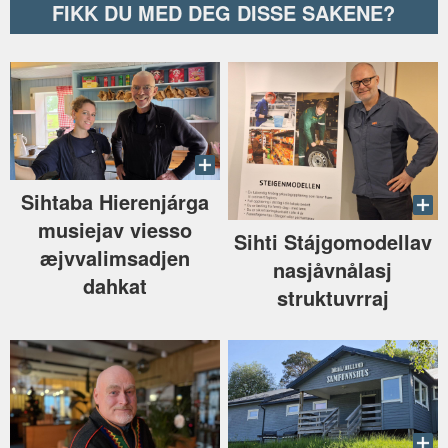
FIKK DU MED DEG DISSE SAKENE?
Sihtaba Hierenjárga
musiejav viesso
Sihti Stájgomodellav
æjvvalimsadjen
nasjåvnålasj
dahkat
struktuvrraj