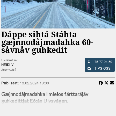
Dáppe sihtá Stáhta
gæjnnodåjmadahka 60-
såvnåv guhkedit
Skrevet av
75 77 24 50
HEIDI V
TIPS OSS!
Journalist
13.02.2024 19:00
Publisert:
Gæjnnodåjmadahka l mielos fárttarájáv
guhkedittjat E6:án Ulvsvágen.