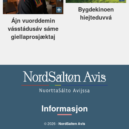
Bygdekinoen
hiejteduvvá
Ájn vuorddemin
vásstádusáv sáme
giellaprosjæktaj
Informasjon
© 2026 -
NordSalten Avis