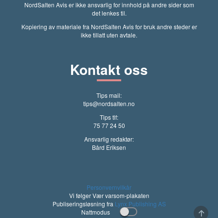
NordSalten Avis er ikke ansvarlig for innhold på andre sider som
det lenkes til.
Kopiering av materiale fra NordSalten Avis for bruk andre steder er
ikke tillatt uten avtale.
Kontakt oss
Tips mail:
tips@nordsalten.no
Tips tlf:
75 77 24 50
Ansvarlig redaktør:
Bård Eriksen
Personvernvilkår
Vi følger Vær varsom-plakaten
Publiseringsløsning fra
Lynx Publishing AS
Nattmodus