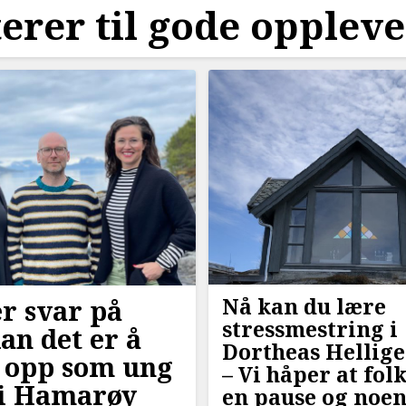
erer til gode oppleve
Nå kan du lære
r svar på
stressmestring i
an det er å
Dortheas Hellige
 opp som ung
–⁠ Vi håper at fol
i Hamarøy
en pause og noen