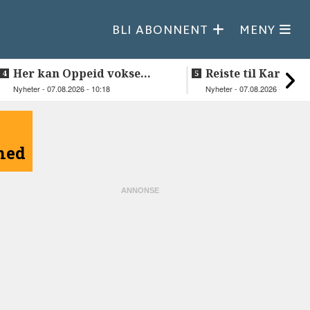
BLI ABONNENT
MENY
Her kan Oppeid vokse
Reiste til Karasjok
videre
vie Ellen og Joha
Nyheter - 07.08.2026 - 10:18
Nyheter - 07.08.2026 - 08:30
åned