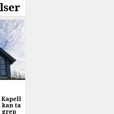
lser
 Kapell
k kan ta
 grep