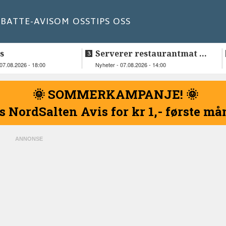
BATT
E-AVIS
OM OSS
TIPS OSS
s
Serverer restaurantmat til
beboerne
07.08.2026 - 18:00
Nyheter - 07.08.2026 - 14:00
🌞 SOMMERKAMPANJE! 🌞
s NordSalten Avis for kr 1,- første m