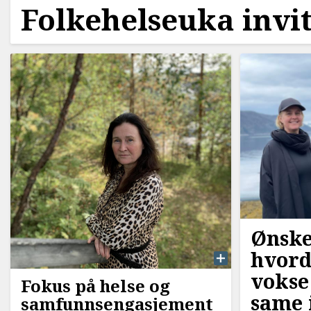
Folkehelseuka invit
Ønske
hvord
vokse
Fokus på helse og
same 
samfunnsengasjement