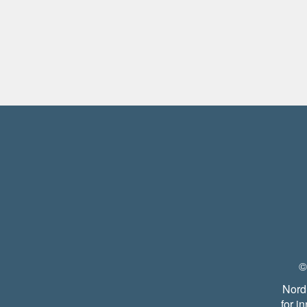
©
Nord
for i