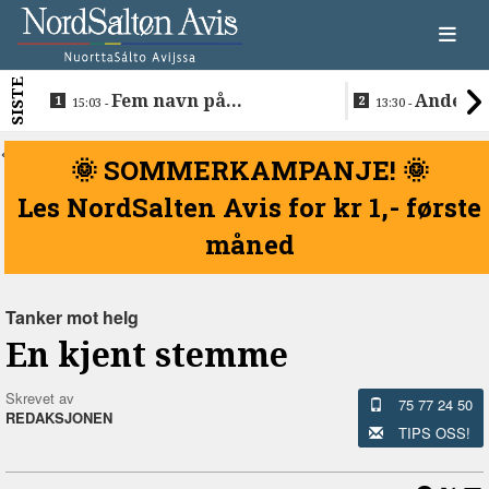
SISTE
Fem navn på
Anders 
15:03 -
13:30 -
søkerlisten til toppjobben
teknologise
i Sametinget
Lakså
<
🌞 SOMMERKAMPANJE! 🌞
Les NordSalten Avis for kr 1,- første
måned
Tanker mot helg
En kjent stemme
Skrevet av
75 77 24 50
REDAKSJONEN
TIPS OSS!