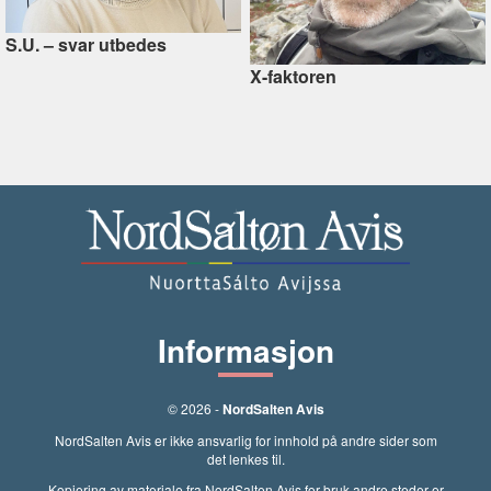
S.U. –⁠ svar utbedes
X-faktoren
Informasjon
© 2026 -
NordSalten Avis
NordSalten Avis er ikke ansvarlig for innhold på andre sider som
det lenkes til.
Kopiering av materiale fra NordSalten Avis for bruk andre steder er