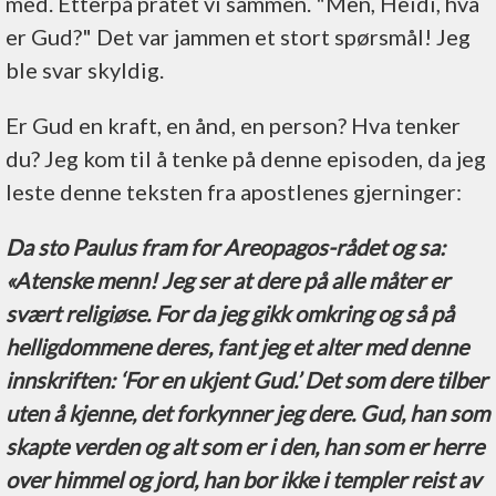
med. Etterpå pratet vi sammen. "Men, Heidi, hva
er Gud?" Det var jammen et stort spørsmål! Jeg
ble svar skyldig.
Er Gud en kraft, en ånd, en person? Hva tenker
du? Jeg kom til å tenke på denne episoden, da jeg
leste denne teksten fra apostlenes gjerninger:
Da sto Paulus fram for Areopagos-rådet og sa:
«Atenske menn! Jeg ser at dere på alle måter er
svært religiøse. For da jeg gikk omkring og så på
helligdommene deres, fant jeg et alter med denne
innskriften: ‘For en ukjent Gud.’ Det som dere tilber
uten å kjenne, det forkynner jeg dere. Gud, han som
skapte verden og alt som er i den, han som er herre
over himmel og jord, han bor ikke i templer reist av