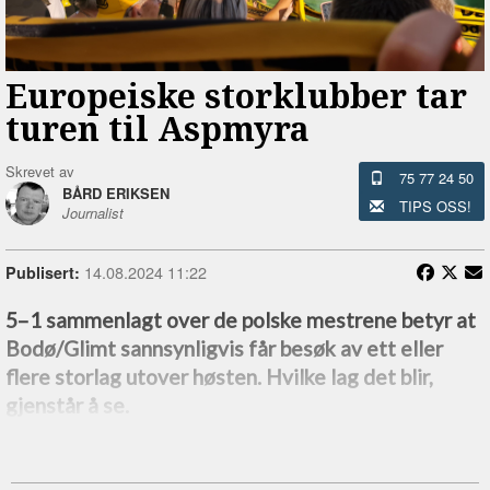
Europeiske storklubber tar
turen til Aspmyra
Skrevet av
75 77 24 50
BÅRD ERIKSEN
TIPS OSS!
Journalist
14.08.2024 11:22
Publisert:
5–1 sammenlagt over de polske mestrene betyr at
Bodø/Glimt sannsynligvis får besøk av ett eller
flere storlag utover høsten. Hvilke lag det blir,
gjenstår å se.