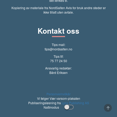
det lenkes til.
Kopiering av materiale fra NordSalten Avis for bruk andre steder er
ikke tillatt uten avtale.
Kontakt oss
Tips mail:
tips@nordsalten.no
Tips tlf:
75 77 24 50
Ansvarlig redaktør:
Bård Eriksen
Personvernvilkår
Vi følger Vær varsom-plakaten
Publiseringsløsning fra
Lynx Publishing AS
Nattmodus