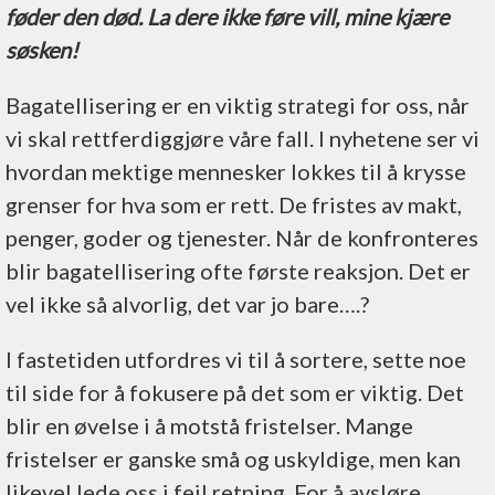
føder den død. La dere ikke føre vill, mine kjære
søsken!
Bagatellisering er en viktig strategi for oss, når
vi skal rettferdiggjøre våre fall. I nyhetene ser vi
hvordan mektige mennesker lokkes til å krysse
grenser for hva som er rett. De fristes av makt,
penger, goder og tjenester. Når de konfronteres
blir bagatellisering ofte første reaksjon. Det er
vel ikke så alvorlig, det var jo bare….?
I fastetiden utfordres vi til å sortere, sette noe
til side for å fokusere på det som er viktig. Det
blir en øvelse i å motstå fristelser. Mange
fristelser er ganske små og uskyldige, men kan
likevel lede oss i feil retning. For å avsløre