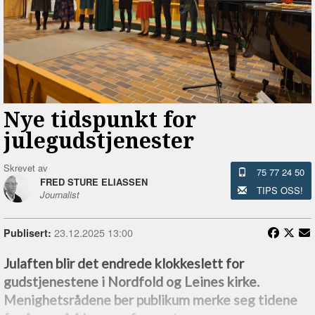
Nye tidspunkt for
julegudstjenester
Skrevet av
75 77 24 50
FRED STURE ELIASSEN
TIPS OSS!
Journalist
23.12.2025 13:00
Publisert:
Julaften blir det endrede klokkeslett for
gudstjenestene i Nordfold og Leines kirke.
Menighetsrådene ber publikum merke seg tidene