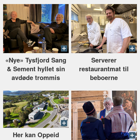
«Nye» Tysfjord Sang
Serverer
& Sement hyllet sin
restaurantmat til
avdøde trommis
beboerne
Her kan Oppeid