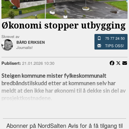
Økonomi stopper utbygging
Skrevet av
75 77 24 50
BÅRD ERIKSEN
TIPS OSS!
Journalist
21.01.2026 10:30
Publisert:
Steigen kommune mister fylkeskommunalt
bredbåndstilskudd etter at kommunen selv har
meldt at den ikke har økonomi til å dekke sin del av
prosjektkostnadene.
Abonner på NordSalten Avis for å få tilgang til