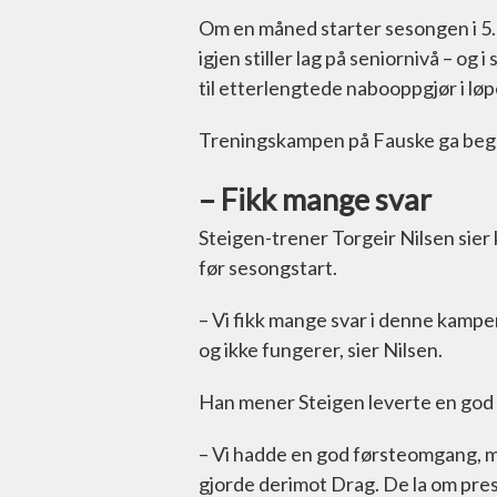
Om en måned starter sesongen i 5. d
igjen stiller lag på seniornivå – og
til etterlengtede nabooppgjør i lø
Treningskampen på Fauske ga begge
– Fikk mange svar
Steigen-trener Torgeir Nilsen sier 
før sesongstart.
– Vi fikk mange svar i denne kampe
og ikke fungerer, sier Nilsen.
Han mener Steigen leverte en god
– Vi hadde en god førsteomgang, me
gjorde derimot Drag. De la om pres