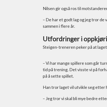
Nilsen gir også ros til motstandere
– De har et godt lag og jeg tror de v
sammen i flere år.
Utfordringer i oppkjør
Steigen-treneren peker på at laget
– Vi har mange spillere som går tur
tid på trening. Det visste vi på forh
på å sette spillet.
Han tror laget vil utvikle seg ette
– Jeg tror vi skal bli mye bedre et