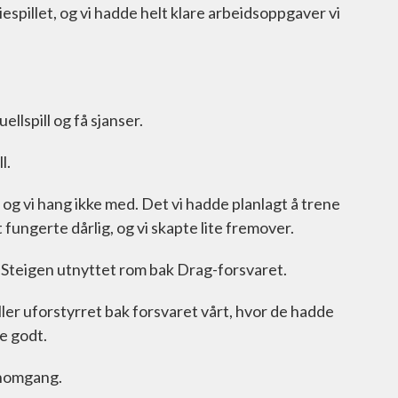
eriespillet, og vi hadde helt klare arbeidsoppgaver vi
llspill og få sjanser.
l.
, og vi hang ikke med. Det vi hadde planlagt å trene
 fungerte dårlig, og vi skapte lite fremover.
 Steigen utnyttet rom bak Drag-forsvaret.
aller uforstyrret bak forsvaret vårt, hvor de hadde
e godt.
nnomgang.