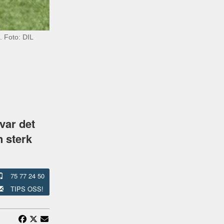
. Foto: DIL
var det
n sterk
75 77 24 50
TIPS OSS!