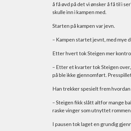
å få øvd på det vi ønsker å få til i s
skulle inn i kampen med.
Starten på kampen var jevn.
– Kampen startet jevnt, med mye due
Etter hvert tok Steigen mer kontrol
– Etter et kvarter tok Steigen over
på ble ikke gjennomført. Presspillet
Han trekker spesielt frem hvordan
– Steigen fikk slått altfor mange b
raske vinger som utnyttet rommen
I pausen tok laget en grundig gje