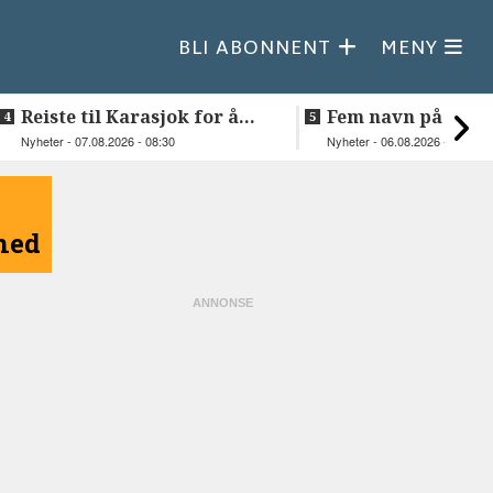
BLI ABONNENT
MENY
Reiste til Karasjok for å
Fem navn på søker
vie Ellen og Johan Anders
til toppjobben i
Nyheter - 07.08.2026 - 08:30
Nyheter - 06.08.2026 - 15:03
Sametinget
åned