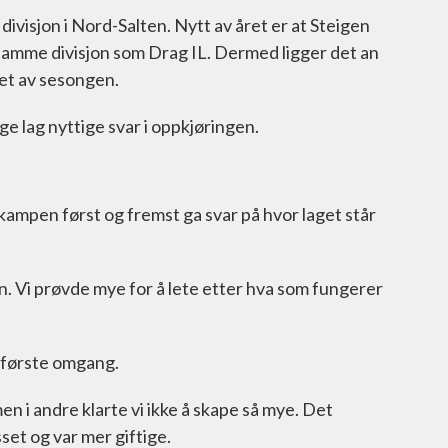
ivisjon i Nord-Salten. Nytt av året er at Steigen
 i samme divisjon som Drag IL. Dermed ligger det an
pet av sesongen.
 lag nyttige svar i oppkjøringen.
kampen først og fremst ga svar på hvor laget står
n. Vi prøvde mye for å lete etter hva som fungerer
 første omgang.
n i andre klarte vi ikke å skape så mye. Det
set og var mer giftige.