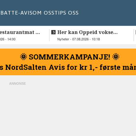
BATT
E-AVIS
OM OSS
TIPS OSS
estaurantmat til
Her kan Oppeid vokse
videre
026 - 14:00
Nyheter - 07.08.2026 - 10:18
🌞 SOMMERKAMPANJE! 🌞
s NordSalten Avis for kr 1,- første m