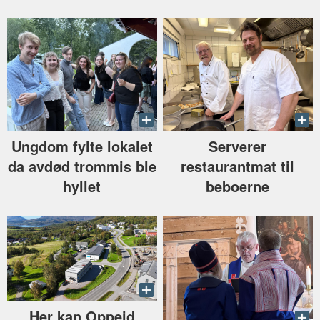
Ungdom fylte lokalet
Serverer
da avdød trommis ble
restaurantmat til
hyllet
beboerne
Her kan Oppeid