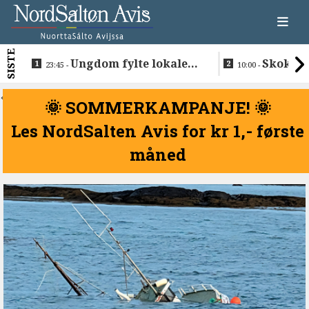
SISTE
Ungdom fylte lokalet
Skokkel
23:45 -
10:00 -
da avdød trommis ble
Buvåg
hyllet
<
🌞 SOMMERKAMPANJE! 🌞
Les NordSalten Avis for kr 1,- første
måned