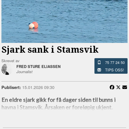
Sjark sank i Stamsvik
Skrevet av
75 77 24 50
FRED STURE ELIASSEN
TIPS OSS!
Journalist
15.01.2026 09:30
Publisert:
En eldre sjark gikk for få dager siden til bunns i
havna i Stamsvik. Årsaken er foreløpig ukjent.