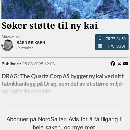
Søker støtte til ny kai
Skrevet av
75 77 24 50
BÅRD ERIKSEN
TIPS OSS!
Journalist
25.03.2025 12:06
Publisert:
DRAG: The Quartz Corp AS bygger ny kai ved sitt
fabrikkanlegg på Drag, som del av et større miljø-
og logistikkprosjekt.
Abonner på NordSalten Avis for å få tilgang til
hele saken, og mye mer!