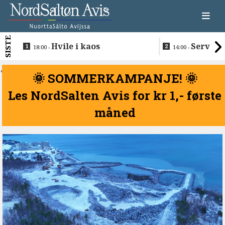
SISTE
Hvile i kaos
Servere
18:00 -
14:00 -
restaurantma
beboerne
<
🌞 SOMMERKAMPANJE! 🌞
Les NordSalten Avis for kr 1,- første
måned