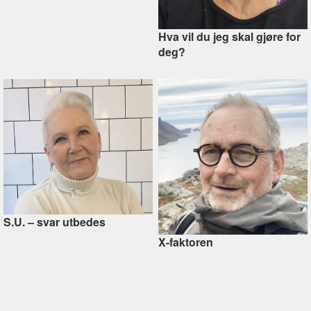
Hva vil du jeg skal gjøre for
deg?
S.U. –⁠ svar utbedes
X-faktoren