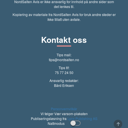
NordSalten Avis er ikke ansvarlig for innhold på andre sider som
det lenkes til.
Kopiering av materiale fra NordSalten Avis for bruk andre steder er
ikke tillatt uten avtale.
Kontakt oss
Tips mail:
tips@nordsalten.no
Tips tlf:
75 77 24 50
Ansvarlig redaktør:
Bård Eriksen
Personvernvilkår
Vi følger Vær varsom-plakaten
Publiseringsløsning fra
Lynx Publishing AS
Nattmodus