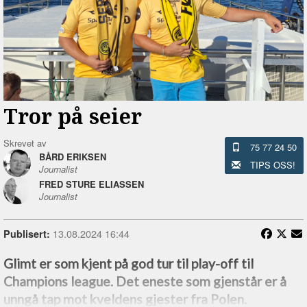
Tror på seier
Skrevet av
75 77 24 50
BÅRD ERIKSEN
TIPS OSS!
Journalist
FRED STURE ELIASSEN
Journalist
13.08.2024 16:44
Publisert:
Glimt er som kjent på god tur til play-off til
Champions league. Det eneste som gjenstår er å
unngå tap mot kveldens gjester fra Polen.