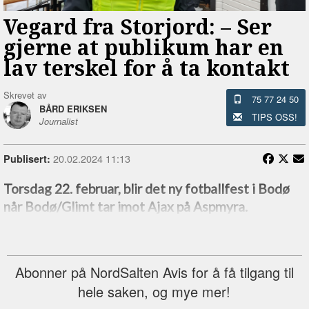
Vegard fra Storjord: –⁠ Ser
gjerne at publikum har en
lav terskel for å ta kontakt
Skrevet av
75 77 24 50
BÅRD ERIKSEN
TIPS OSS!
Journalist
20.02.2024 11:13
Publisert:
Torsdag 22. februar, blir det ny fotballfest i Bodø
når Bodø/Glimt tar imot Ajax på Aspmyra.
Abonner på NordSalten Avis for å få tilgang til
hele saken, og mye mer!