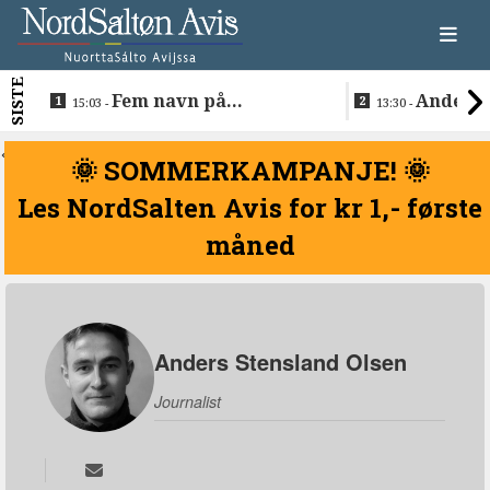
SISTE
Fem navn på
Anders 
15:03 -
13:30 -
søkerlisten til toppjobben
teknologise
i Sametinget
Lakså
<
🌞 SOMMERKAMPANJE! 🌞
Les NordSalten Avis for kr 1,- første
måned
Anders Stensland Olsen
Journalist