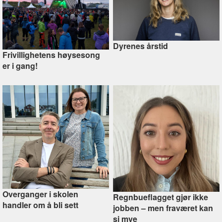
Dyrenes årstid
Frivillighetens høysesong
er i gang!
Overganger i skolen
Regnbueflagget gjør ikke
handler om å bli sett
jobben –⁠ men fraværet kan
si mye