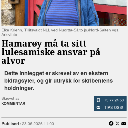
Elke Kriehn, Tillitsvalgt NLL ved Nuortta-Sálto js./Nord-Salten vgs.
Arkivfoto
Hamarøy må ta sitt
lulesamiske ansvar på
alvor
Dette innlegget er skrevet av en ekstern
bidragsyter, og gir uttrykk for skribentens
holdninger.
Skrevet av
75 77 24 50
KOMMENTAR
TIPS OSS!
23.06.2026 11:00
Publisert: