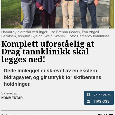
Hamarøy eldreråd ved Inger Lise Brenna (leder), Eva Angell
Berntsen, Asbjørn Bye og Svein Skarvik. Foto: Hamarøy kommune
Komplett uforståelig at
Drag tannklinikk skal
legges ned!
Dette innlegget er skrevet av en ekstern
bidragsyter, og gir uttrykk for skribentens
holdninger.
Skrevet av
75 77 24 50
KOMMENTAR
TIPS OSS!