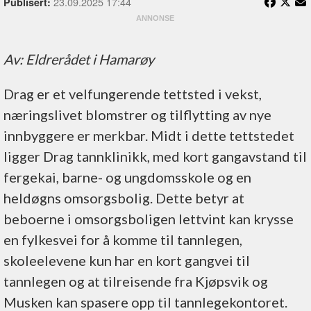
23.09.2025 17:44
Publisert:
Av: Eldrerådet i Hamarøy
Drag er et velfungerende tettsted i vekst,
næringslivet blomstrer og tilflytting av nye
innbyggere er merkbar. Midt i dette tettstedet
ligger Drag tannklinikk, med kort gangavstand til
fergekai, barne- og ungdomsskole og en
heldøgns omsorgsbolig. Dette betyr at
beboerne i omsorgsboligen lettvint kan krysse
en fylkesvei for å komme til tannlegen,
skoleelevene kun har en kort gangvei til
tannlegen og at tilreisende fra Kjøpsvik og
Musken kan spasere opp til tannlegekontoret.