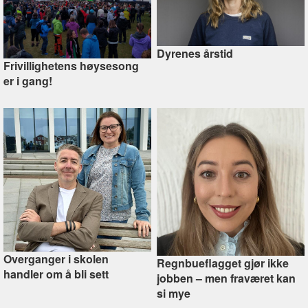
Dyrenes årstid
Frivillighetens høysesong
er i gang!
Overganger i skolen
Regnbueflagget gjør ikke
handler om å bli sett
jobben –⁠ men fraværet kan
si mye