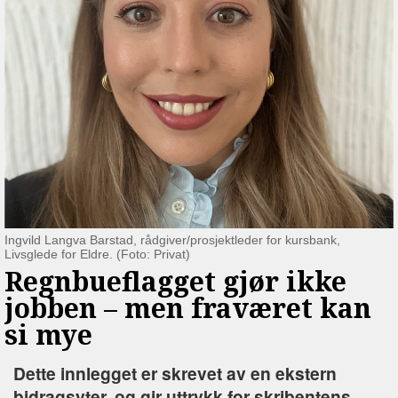
Ingvild Langva Barstad, rådgiver/prosjektleder for kursbank,
Livsglede for Eldre. (Foto: Privat)
Regnbueflagget gjør ikke
jobben –⁠ men fraværet kan
si mye
Dette innlegget er skrevet av en ekstern
bidragsyter, og gir uttrykk for skribentens