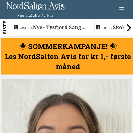
SISTE
«Nye» Tysfjord Sang &
Skokkel
23:45 -
10:00 -
Sement hyllet sin avdøde
Buvåg
trommis
<
🌞 SOMMERKAMPANJE! 🌞
Les NordSalten Avis for kr 1,- første
måned