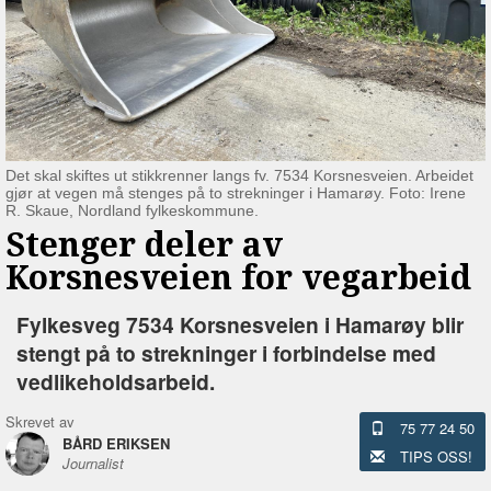
Det skal skiftes ut stikkrenner langs fv. 7534 Korsnesveien. Arbeidet
gjør at vegen må stenges på to strekninger i Hamarøy. Foto: Irene
R. Skaue, Nordland fylkeskommune.
Stenger deler av
Korsnesveien for vegarbeid
Fylkesveg 7534 Korsnesveien i Hamarøy blir
stengt på to strekninger i forbindelse med
vedlikeholdsarbeid.
Skrevet av
75 77 24 50
BÅRD ERIKSEN
TIPS OSS!
Journalist