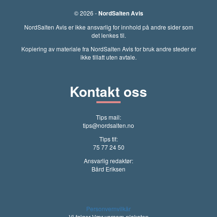
© 2026 -
NordSalten Avis
NordSalten Avis er ikke ansvarlig for innhold på andre sider som
det lenkes til.
Kopiering av materiale fra NordSalten Avis for bruk andre steder er
ikke tillatt uten avtale.
Kontakt oss
Tips mail:
tips@nordsalten.no
Tips tlf:
75 77 24 50
Ansvarlig redaktør:
Bård Eriksen
Personvernvilkår
Vi følger Vær varsom-plakaten