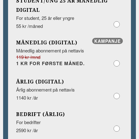
STUDENT/UNG 25 ÅR MÅNEDLIG
DIGITAL
For student, 25 år eller yngre
55 kr /måned
KAMPANJE
MÅNEDLIG (DIGITAL)
Månedlig abonnement på nettavis
119 kr /mnd
1 KR FOR FØRSTE MÅNED.
ÅRLIG (DIGITAL)
Årlig abonnement på nettavis
1140 kr /år
BEDRIFT (ÅRLIG)
For bedrifter
2590 kr /år