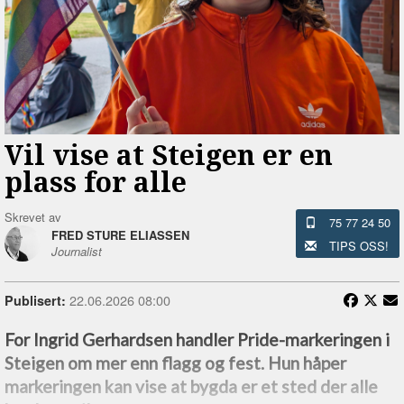
Vil vise at Steigen er en
plass for alle
Skrevet av
75 77 24 50
FRED STURE ELIASSEN
TIPS OSS!
Journalist
22.06.2026 08:00
Publisert:
For Ingrid Gerhardsen handler Pride-markeringen i
Steigen om mer enn flagg og fest. Hun håper
markeringen kan vise at bygda er et sted der alle