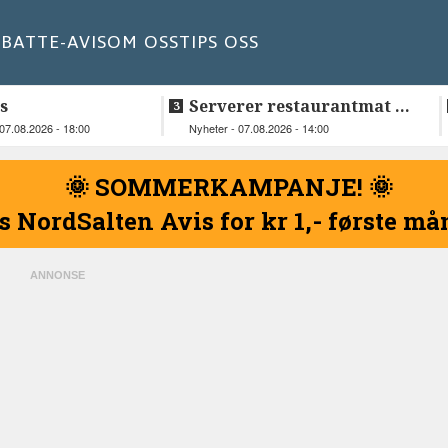
BATT
E-AVIS
OM OSS
TIPS OSS
s
Serverer restaurantmat til
beboerne
07.08.2026 - 18:00
Nyheter - 07.08.2026 - 14:00
🌞 SOMMERKAMPANJE! 🌞
s NordSalten Avis for kr 1,- første m