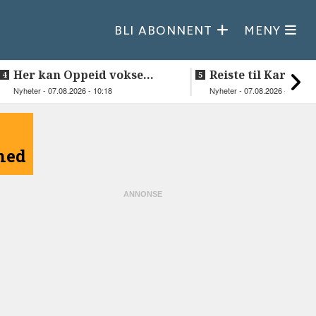
BLI ABONNENT
MENY
Her kan Oppeid vokse
Reiste til Karasjok
videre
vie Ellen og Joha
Nyheter - 07.08.2026 - 10:18
Nyheter - 07.08.2026 - 08:30
åned