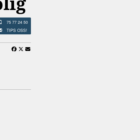
lig
75 77 24 50
TIPS OSS!