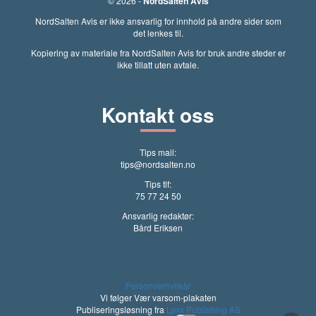
© 2026 -
NordSalten Avis
NordSalten Avis er ikke ansvarlig for innhold på andre sider som
det lenkes til.
Kopiering av materiale fra NordSalten Avis for bruk andre steder er
ikke tillatt uten avtale.
Kontakt oss
Tips mail:
tips@nordsalten.no
Tips tlf:
75 77 24 50
Ansvarlig redaktør:
Bård Eriksen
Personvernvilkår
Vi følger Vær varsom-plakaten
Publiseringsløsning fra
Lynx Publishing AS