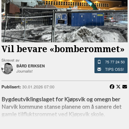
Vil bevare «bomberommet»
Skrevet av
75 77 24 50
BÅRD ERIKSEN
TIPS OSS!
Journalist
30.01.2026 07:00
Publisert:
Bygdeutviklingslaget for Kjøpsvik og omegn ber
Narvik kommune stanse planene om å sanere det
gamle tilfluktsrommet ved Kjøpsvik skole.