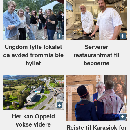
Ungdom fylte lokalet
Serverer
da avdød trommis ble
restaurantmat til
hyllet
beboerne
Her kan Oppeid
vokse videre
Reiste til Karasjok for