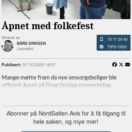
Åpnet med folkefest
Skrevet av
75 77 24 50
BÅRD ERIKSEN
TIPS OSS!
Journalist
07.10.2025 18:07
Publisert:
Mange møtte fram da nye omsorgsboliger ble
offisielt åpnet på Drag tirsdag ettermiddag.
Abonner på NordSalten Avis for å få tilgang til
hele saken, og mye mer!