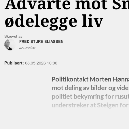
Advarte mot Sn
ødelegge liv
Skrevet av
FRED STURE ELIASSEN
Journalist
08.05.2026 10:00
Publisert:
Politikontakt Morten Hønn
mot deling av bilder og vid
politiet bekymring for rus
understreker at Steigen for