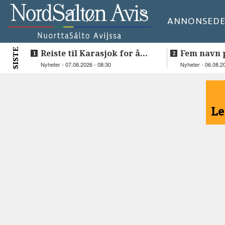
ANNONSE
DE
SISTE
Reiste til Karasjok for å
Fem navn p
vie Ellen og Johan Anders
til toppjob
Nyheter - 07.08.2026 - 08:30
Nyheter - 06.08.2
Sametinge
<
Le