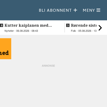
BLI ABONNENT
MENY
Kutter kaiplanen med
Rørende siste vakt
flere hundre millioner
Inge på Helnessu
Nyheter - 06.08.2026 - 08:43
Folk - 05.08.2026 - 13:30
kroner
åned