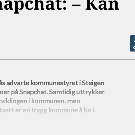
apchat: –⁠ Kan
ås advarte kommunestyret i Steigen
eoer på Snapchat. Samtidig uttrykker
utviklingen i kommunen, men
tsatt er en trygg kommune å bo i.