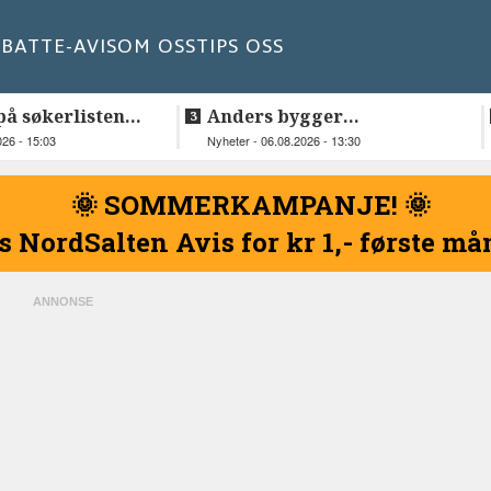
BATT
E-AVIS
OM OSS
TIPS OSS
å søkerlisten
Anders bygger
ben i
teknologiselskap fra
026 - 15:03
Nyheter - 06.08.2026 - 13:30
t
Lakså
🌞 SOMMERKAMPANJE! 🌞
s NordSalten Avis for kr 1,- første m