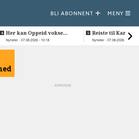
BLI ABONNENT
MENY
Her kan Oppeid vokse
Reiste til Karasjok
videre
vie Ellen og Joha
Nyheter - 07.08.2026 - 10:18
Nyheter - 07.08.2026 - 08:30
åned