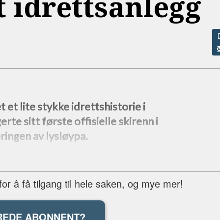
 idrettsanlegg
et lite stykke idrettshistorie i
te sitt første offisielle skirenn i
ringen av lysløypa.
r å få tilgang til hele saken, og mye mer!
REDE ABONNENT?