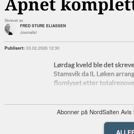
Åpnet komplett
Skrevet av
FRED STURE ELIASSEN
Journalist
03.02.2026 12:30
Publisert:
Lørdag kveld ble det skrevet 
Stamsvik da IL Løken arranger
flomlyset etter totalrenove
Abonner på NordSalten Avis fo
ALLE