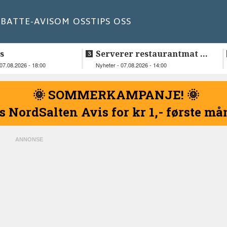
BATT
E-AVIS
OM OSS
TIPS OSS
s
Serverer restaurantmat til
beboerne
07.08.2026 - 18:00
Nyheter - 07.08.2026 - 14:00
🌞 SOMMERKAMPANJE! 🌞
s NordSalten Avis for kr 1,- første m