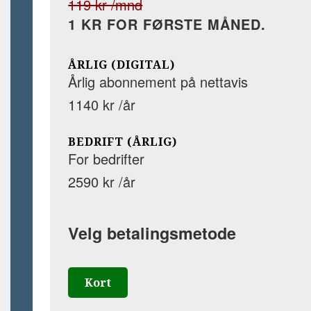
119 kr /mnd
1 KR FOR FØRSTE MÅNED.
ÅRLIG (DIGITAL)
Årlig abonnement på nettavis
1140 kr /år
BEDRIFT (ÅRLIG)
For bedrifter
2590 kr /år
Velg betalingsmetode
Kort