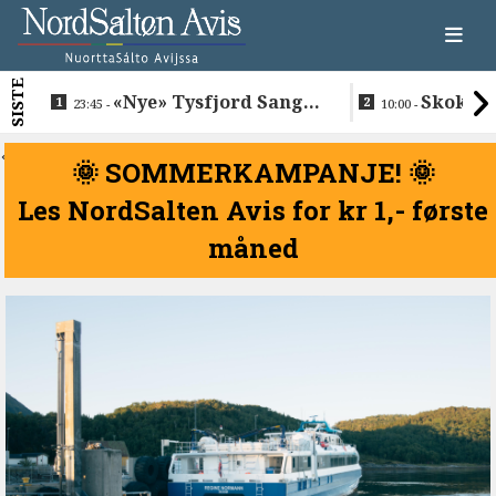
SISTE
«Nye» Tysfjord Sang &
Skokkel
23:45 -
10:00 -
Sement hyllet sin avdøde
Buvåg
trommis
<
🌞 SOMMERKAMPANJE! 🌞
Les NordSalten Avis for kr 1,- første
måned