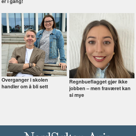
er i gang!
Overganger i skolen
Regnbueflagget gjør ikke
handler om å bli sett
jobben –⁠ men fraværet kan
si mye