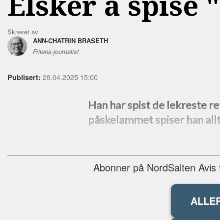
Elsker å spise
Skrevet av
ANN-CHATRIN BRASETH
Frilans-journalist
29.04.2025 15:00
Publisert:
Han har spist de lekreste r
påskelammet spiser han allt
Abonner på NordSalten Avis fo
ALLE