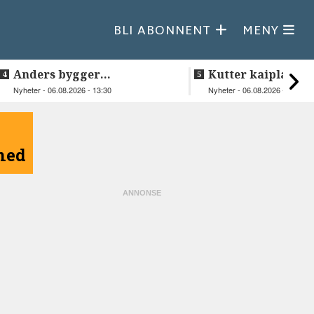
BLI ABONNENT
MENY
Anders bygger
Kutter kaiplanen
teknologiselskap fra
flere hundre mill
Nyheter - 06.08.2026 - 13:30
Nyheter - 06.08.2026 - 08:43
Lakså
kroner
åned