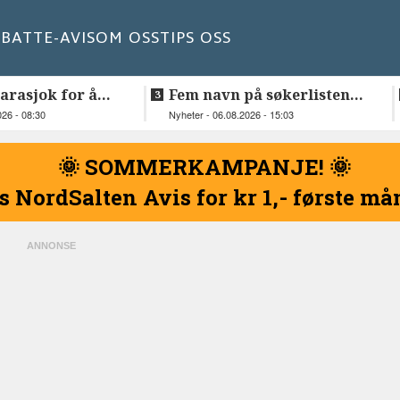
BATT
E-AVIS
OM OSS
TIPS OSS
Karasjok for å
Fem navn på søkerlisten
og Johan Anders
til toppjobben i
026 - 08:30
Nyheter - 06.08.2026 - 15:03
Sametinget
🌞 SOMMERKAMPANJE! 🌞
s NordSalten Avis for kr 1,- første m