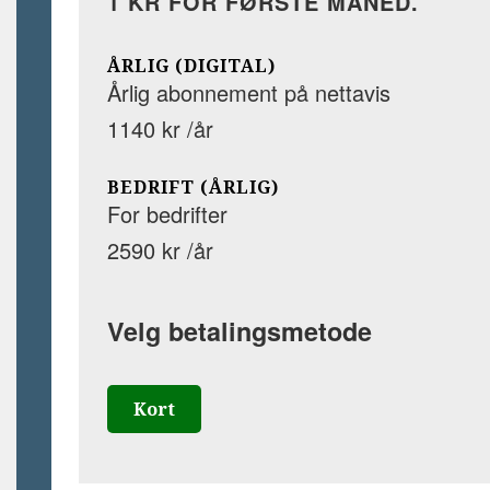
1 KR FOR FØRSTE MÅNED.
ÅRLIG (DIGITAL)
Årlig abonnement på nettavis
1140 kr /år
BEDRIFT (ÅRLIG)
For bedrifter
2590 kr /år
Velg betalingsmetode
Kort