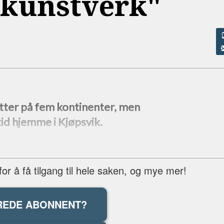
 "kunstverk"
etter på fem kontinenter, men
id hjemme i Kjøpsvik.
r å få tilgang til hele saken, og mye mer!
REDE ABONNENT?