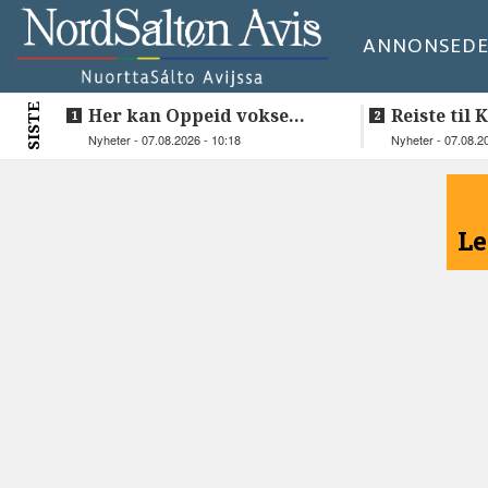
ANNONSE
DE
SISTE
Her kan Oppeid vokse
Reiste til 
videre
vie Ellen 
Nyheter - 07.08.2026 - 10:18
Nyheter - 07.08.2
<
Le