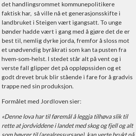
det handlingsrommet kommunepolitikere
faktisk har, så ville nå et generasjonsskifte i
landbruket i Steigen vært igangsatt. To unge
bønder hadde vært i gang med å gjøre det de er
best til, nemlig dyrke jorda, fremfor å sloss mot
et unødvendig byråkrati som kan ta pusten fra
hvem-som-helst. I stedet står alt på vent og i
verste fall glipper det på oppløpssiden og et
godt drevet bruk blir stående i fare for å gradvis
trappe ned sin produksjon.
Formålet med Jordloven sier:
«Denne lova har til føremål å leggja tilhøva slik til
rette at jordviddene i landet med skog og fjell og alt
som høyrer til (arealressursane), kan verte brukt på