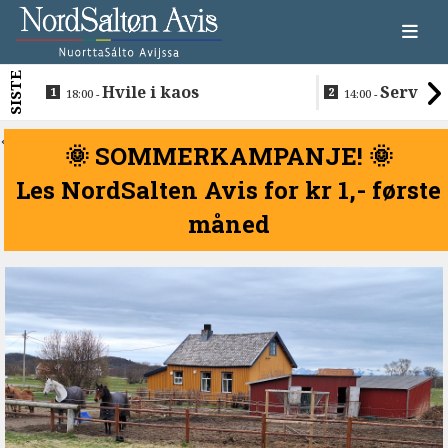
SISTE
Hvile i kaos
Servere
18:00 -
14:00 -
restaurantma
beboerne
<
🌞 SOMMERKAMPANJE! 🌞
Les NordSalten Avis for kr 1,- første
måned