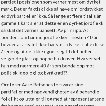
partiet i posisjonen som verner mest om dyrket
mark. Det er faktisk ikke så nøye om jordstykket
er dyrkbart eller ikke. Så lenge et flere titalls år
gammelt kart sier at dette er en dyrket jordflekk
så skal det vernes uansett. Av prinsipp. At
bonden som har eid jordflekken i nesten 40 år
hevder at arealet ikke har vært dyrket i alle disse
årene og at det ikke egner seg til det heller
velger de glatt og hoppe bukk over. Hva vet vel
hun med nærmere 40 år som bonde opp mot
politisk ideologi og byråkrati??
Ordfører Aase Refsenes forsvarer sine
partifeller med nødvendigheten av å behandle
folk likt og uttaler til og med at representantene
fra hennes parti har vært løsningsorienterte.