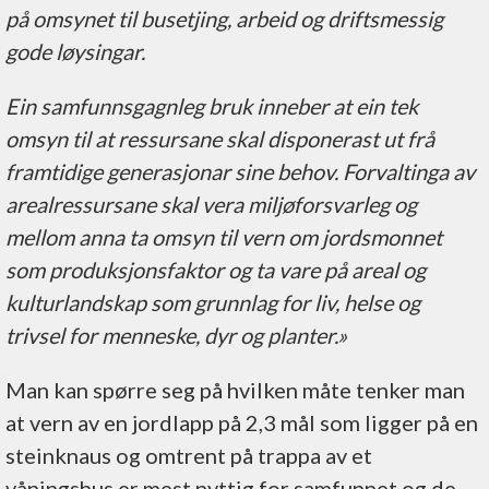
på omsynet til busetjing, arbeid og driftsmessig
gode løysingar.
Ein samfunnsgagnleg bruk inneber at ein tek
omsyn til at ressursane skal disponerast ut frå
framtidige generasjonar sine behov. Forvaltinga av
arealressursane skal vera miljøforsvarleg og
mellom anna ta omsyn til vern om jordsmonnet
som produksjonsfaktor og ta vare på areal og
kulturlandskap som grunnlag for liv, helse og
trivsel for menneske, dyr og planter.»
Man kan spørre seg på hvilken måte tenker man
at vern av en jordlapp på 2,3 mål som ligger på en
steinknaus og omtrent på trappa av et
våningshus er mest nyttig for samfunnet og de