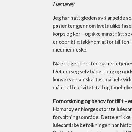
Hamarøy
Jeg har hatt gleden av å arbeide so
pasienter gjennom livets ulike faser
korps og kor – og ikke minst fått s
er oppriktig takknemlig for tilliten 
medmenneske.
Nå er legetjenesten og helsetjene
Det er i seg selv både riktig og nø
konsekvenser skal tas, må hele virk
måle i effektivitetstall og timebøke
Fornorskning og behov for tillit – 
Hamarøy er Norges største lulesam
forvaltningsområde. Dette er ikke
lulesamiske befolkningen har histo