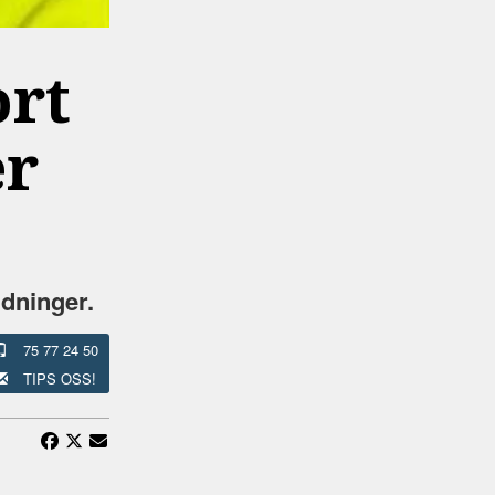
ort
er
ldninger.
75 77 24 50
TIPS OSS!