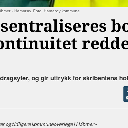
 i Hábmer - Hamarøy. Foto: Hamarøy kommune
sentraliseres b
 kontinuitet redd
dragsyter, og gir uttrykk for skribentens ho
gger og tidligere kommuneoverlege i Hábmer -