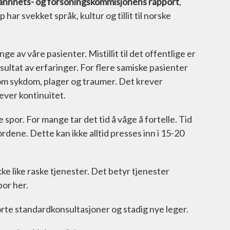
annhets- og forsoningskommisjonens rapport
,
har svekket språk, kultur og tillit til norske
ge av våre pasienter. Mistillit til det offentlige er
resultat av erfaringer. For flere samiske pasienter
e om sykdom, plager og traumer. Det krever
ever kontinuitet.
e spor. For mange tar det tid å våge å fortelle. Tid
e ordene. Dette kan ikke alltid presses inn i 15-20
ke like raske tjenester. Det betyr tjenester
or her.
rte standardkonsultasjoner og stadig nye leger.