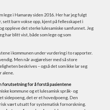
m lege i Hamarøy siden 2016. Her har jeg fulgt
, sett barn vokse opp, kjent på fellesskapet i
e og oppleve det sterke lulesamiske samfunnet. Jeg
jeg har blitt vist, både som lege og som
stene i kommunen under vurdering i to rapporter.
dvendig. Men når avgjørelser med så store
eligheten beskrives – også det som ikke lar seg
r alene.
en forutsetning for å forstå pasientene
iske kommune og et lulesamisk språk- og
 et sidepoeng, det er et hovedpoeng. Den
risk vært utsatt for systematisk fornorskning.