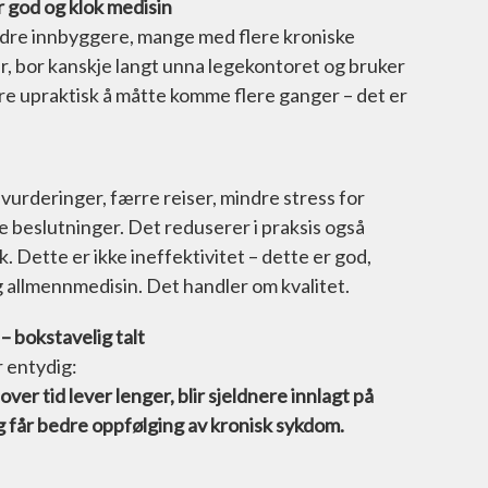
r god og klok medisin
dre innbyggere, mange med flere kroniske
år, bor kanskje langt unna legekontoret og bruker
are upraktisk å måtte komme flere ganger – det er
vurderinger, færre reiser, mindre stress for
 beslutninger. Det reduserer i praksis også
 Dette er ikke ineffektivitet – dette er god,
g allmennmedisin. Det handler om kvalitet.
– bokstavelig talt
r entydig:
er tid lever lenger, blir sjeldnere innlagt på
 får bedre oppfølging av kronisk sykdom.