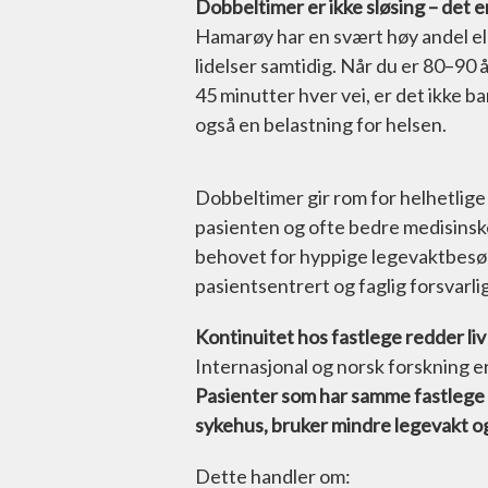
Dobbeltimer er ikke sløsing – det e
Hamarøy har en svært høy andel el
lidelser samtidig. Når du er 80–90 
45 minutter hver vei, er det ikke b
også en belastning for helsen.
Dobbeltimer gir rom for helhetlige 
pasienten og ofte bedre medisinske
behovet for hyppige legevaktbesøk.
pasientsentrert og faglig forsvarli
Kontinuitet hos fastlege redder liv 
Internasjonal og norsk forskning e
Pasienter som har samme fastlege ov
sykehus, bruker mindre legevakt og
Dette handler om: