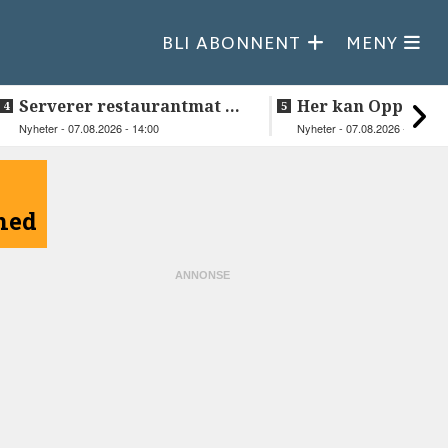
BLI ABONNENT
MENY
Serverer restaurantmat til
Her kan Oppeid v
beboerne
videre
Nyheter - 07.08.2026 - 14:00
Nyheter - 07.08.2026 - 10:18
åned