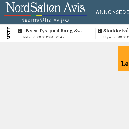
ANNONSE
DE
SISTE
«Nye» Tysfjord Sang &
Skokkelvå
Sement hyllet sin avdøde
Nyheter - 08.08.2026 - 23:45
Ut på tur - 08.08.
trommis
<
Le