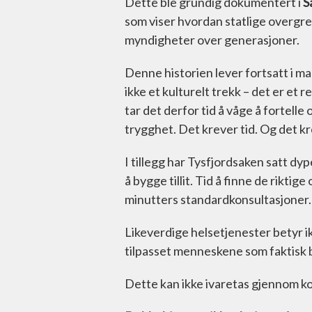
Dette ble grundig dokumentert i
S
som viser hvordan statlige overgrep 
myndigheter over generasjoner.
Denne historien lever fortsatt i man
ikke et kulturelt trekk – det er et 
tar det derfor tid å våge å fortell
trygghet. Det krever tid. Og det kr
I tillegg har Tysfjordsaken satt dyp
å bygge tillit. Tid å finne de riktig
minutters standardkonsultasjoner.
Likeverdige helsetjenester betyr ik
tilpasset menneskene som faktisk b
Dette kan ikke ivaretas gjennom ko