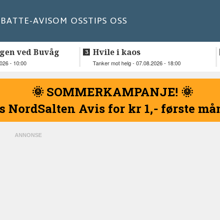
BATT
E-AVIS
OM OSS
TIPS OSS
gen ved Buvåg
Hvile i kaos
2026 - 10:00
Tanker mot helg - 07.08.2026 - 18:00
🌞 SOMMERKAMPANJE! 🌞
s NordSalten Avis for kr 1,- første m