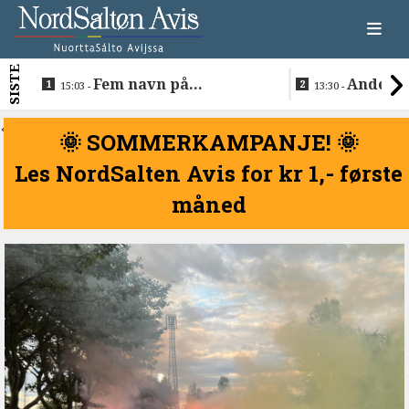
SISTE
Fem navn på
Anders 
15:03 -
13:30 -
søkerlisten til toppjobben
teknologise
i Sametinget
Lakså
<
🌞 SOMMERKAMPANJE! 🌞
Les NordSalten Avis for kr 1,- første
måned