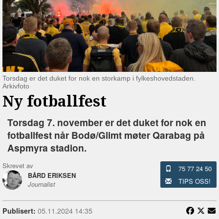
Torsdag er det duket for nok en storkamp i fylkeshovedstaden.
Arkivfoto
Ny fotballfest
Torsdag 7. november er det duket for nok en
fotballfest når Bodø/Glimt møter Qarabag på
Aspmyra stadion.
Skrevet av
75 77 24 50
BÅRD ERIKSEN
TIPS OSS!
Journalist
05.11.2024 14:35
Publisert: