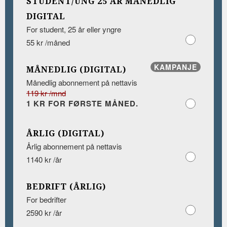
STUDENT/UNG 25 ÅR MÅNEDLIG
DIGITAL
For student, 25 år eller yngre
55 kr /måned
KAMPANJE
MÅNEDLIG (DIGITAL)
Månedlig abonnement på nettavis
119 kr /mnd
1 KR FOR FØRSTE MÅNED.
ÅRLIG (DIGITAL)
Årlig abonnement på nettavis
1140 kr /år
BEDRIFT (ÅRLIG)
For bedrifter
2590 kr /år