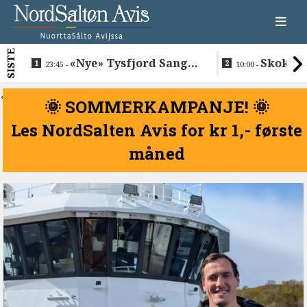
SISTE
«Nye» Tysfjord Sang &
Skokkel
23:45 -
10:00 -
Sement hyllet sin avdøde
Buvåg
trommis
<
🌞 SOMMERKAMPANJE! 🌞
Les NordSalten Avis for kr 1,- første
måned