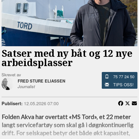
Satser med ny båt og 12 nye
arbeidsplasser
Skrevet av
75 77 24 50
FRED STURE ELIASSEN
TIPS OSS!
Journalist
12.05.2026 07:00
Publisert:
Folden Akva har overtatt «MS Tord», et 22 meter
langt servicefartøy som skal gå i døgnkontinuerlig
drift. For selskapet betyr det både økt kapasitet,