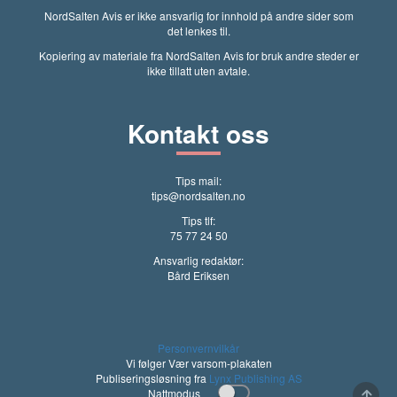
NordSalten Avis er ikke ansvarlig for innhold på andre sider som
det lenkes til.
Kopiering av materiale fra NordSalten Avis for bruk andre steder er
ikke tillatt uten avtale.
Kontakt oss
Tips mail:
tips@nordsalten.no
Tips tlf:
75 77 24 50
Ansvarlig redaktør:
Bård Eriksen
Personvernvilkår
Vi følger Vær varsom-plakaten
Publiseringsløsning fra
Lynx Publishing AS
Nattmodus