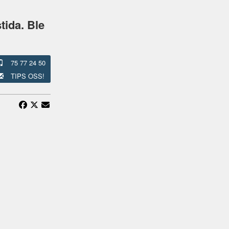
stida. Ble
75 77 24 50
TIPS OSS!