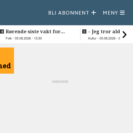
BLI ABONNENT
MENY
Rørende siste vakt for
–⁠ Jeg tror aldri je
Inge på Helnessund-kaia
så vakker natur
Folk - 05.08.2026 - 13:30
Kultur - 05.08.2026 - 09:20
åned