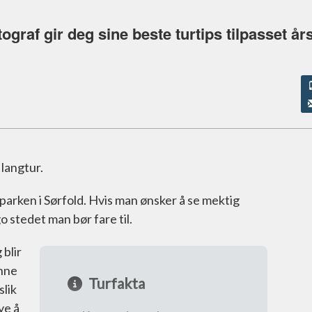
tograf gir deg sine beste turtips tilpasset år
langtur.
alparken i Sørfold. Hvis man ønsker å se mektig
ago stedet man bør fare til.
 blir
enne
Turfakta
slik
ye å