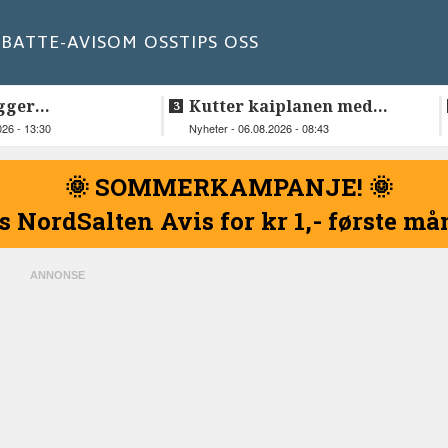
BATT
E-AVIS
OM OSS
TIPS OSS
gger
Kutter kaiplanen med
elskap fra
flere hundre millioner
026 - 13:30
Nyheter - 06.08.2026 - 08:43
kroner
🌞 SOMMERKAMPANJE! 🌞
s NordSalten Avis for kr 1,- første m