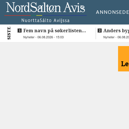
ANNONSE
DE
SISTE
Fem navn på søkerlisten
Anders by
til toppjobben i
teknologis
Nyheter - 06.08.2026 - 15:03
Nyheter - 06.08.2
Sametinget
Lakså
<
Le