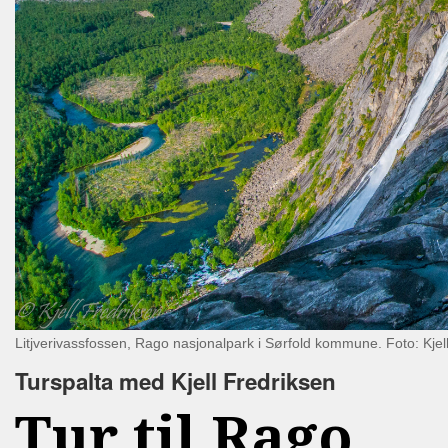
Litjverivassfossen, Rago nasjonalpark i Sørfold kommune. Foto: Kjel
Turspalta med Kjell Fredriksen
Tur til Rago