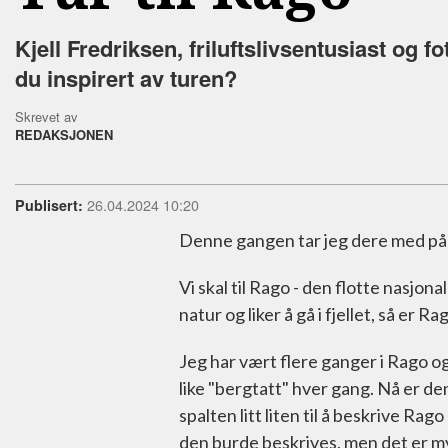
Kjell Fredriksen, friluftslivsentusiast og fo
du inspirert av turen?
Skrevet av
REDAKSJONEN
26.04.2024 10:20
Publisert:
Denne gangen tar jeg dere med på 
Vi skal til Rago - den flotte nasjon
natur og liker å gå i fjellet, så er R
Jeg har vært flere ganger i Rago og
like "bergtatt" hver gang. Nå er d
spalten litt liten til å beskrive Rago 
den burde beskrives, men det er m