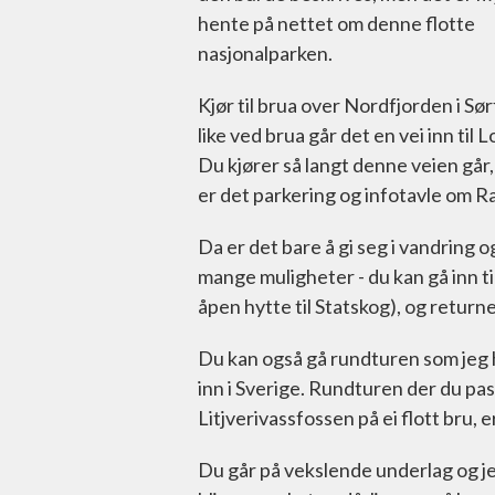
hente på nettet om denne flotte
nasjonalparken.
Kjør til brua over Nordfjorden i Sør
like ved brua går det en vei inn til L
Du kjører så langt denne veien går,
er det parkering og infotavle om R
Da er det bare å gi seg i vandring
mange muligheter - du kan gå inn ti
åpen hytte til Statskog), og return
Du kan også gå rundturen som jeg har
inn i Sverige. Rundturen der du pa
Litjverivassfossen på ei flott bru, e
Du går på vekslende underlag og j