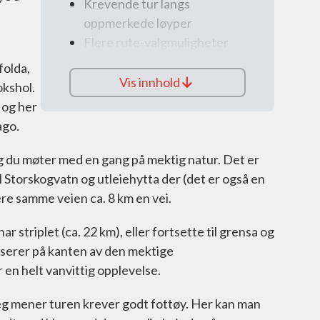
Krevende tur langs
oppmerkede løyper
Flere rute-valgmuligheter
Krever godt fottøy
folda,
Fantastisk natur
Vis innhold
okshol.
 og her
ago.
 og du møter med en gang på mektig natur. Det er
l Storskogvatn og utleiehytta der (det er også en
ere samme veien ca. 8 km en vei.
 striplet (ca. 22 km), eller fortsette til grensa og
sserer på kanten av den mektige
r en helt vanvittig opplevelse.
eg mener turen krever godt fottøy. Her kan man