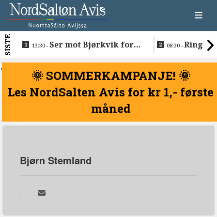
SISTE
Ser mot Bjørkvik for
Ringen e
13:30 -
08:30 -
nye boliger
Normund og
<
🌞 SOMMERKAMPANJE! 🌞
Les NordSalten Avis for kr 1,- første
måned
Bjørn Stemland