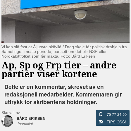
Vi kan slå fast at Ájluovta skåvllå / Drag skole får politisk drahjelp fra
Sametinget i neste periode, uansett om det blir NSR eller
Nordkalottfolket som får makta. Foto: Bård Eriksen
Ap, Sp og Frp tier –⁠ andre
partier viser kortene
Dette er en kommentar, skrevet av en
redaksjonell medarbeider. Kommentaren gir
uttrykk for skribentens holdninger.
Skrevet av
75 77 24 50
BÅRD ERIKSEN
TIPS OSS!
Journalist