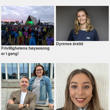
Dyrenes årstid
Frivillighetens høysesong
er i gang!