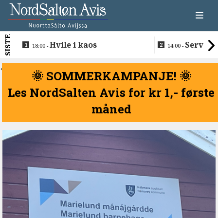
SISTE
Hvile i kaos
Servere
18:00 -
14:00 -
restaurantma
beboerne
<
🌞 SOMMERKAMPANJE! 🌞
Les NordSalten Avis for kr 1,- første
måned