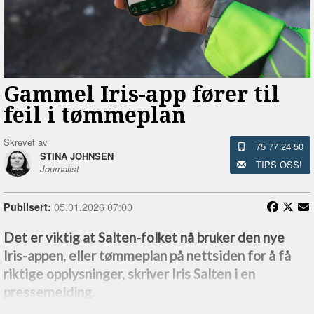
Gammel Iris-app fører til
feil i tømmeplan
Skrevet av
75 77 24 50
STINA JOHNSEN
TIPS OSS!
Journalist
05.01.2026 07:00
Publisert:
Det er viktig at Salten-folket nå bruker den nye
Iris-appen, eller tømmeplan på nettsiden for å få
riktige opplysninger, skriver Iris Salten i en
pressemelding.