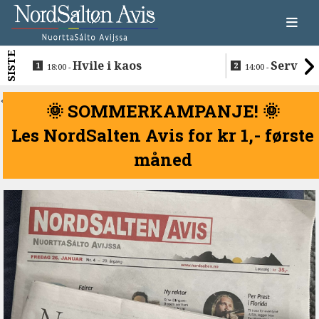
SISTE
Hvile i kaos
Servere
18:00 -
14:00 -
restaurantma
beboerne
<
🌞 SOMMERKAMPANJE! 🌞
Les NordSalten Avis for kr 1,- første
måned