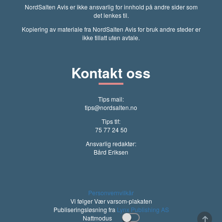
NordSalten Avis er ikke ansvarlig for innhold på andre sider som
det lenkes til.
Kopiering av materiale fra NordSalten Avis for bruk andre steder er
ikke tillatt uten avtale.
Kontakt oss
Tips mail:
tips@nordsalten.no
Tips tlf:
75 77 24 50
Ansvarlig redaktør:
Bård Eriksen
Personvernvilkår
Vi følger Vær varsom-plakaten
Publiseringsløsning fra
Lynx Publishing AS
Nattmodus